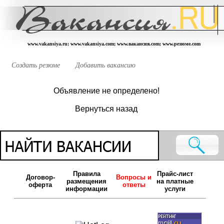
www.vakansiya.ru; www.vakansiya.com; www.вакансия.com; www.резюме.com
Создать резюме
Добавить вакансию
Объявление не определено!
Вернуться назад
Правила
Прайс-лист
Договор-
Вопросы и
размещения
на платные
оферта
ответы
информации
услуги