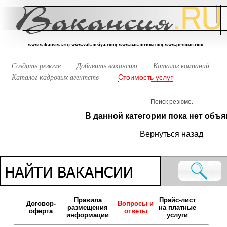
www.vakansiya.ru; www.vakansiya.com; www.вакансия.com; www.резюме.com
Создать резюме
Добавить вакансию
Каталог компаний
Стоимость услуг
Каталог кадровых агентств
Поиск резюме.
В данной категории пока нет объя
Вернуться назад
Правила
Прайс-лист
Договор-
Вопросы и
размещения
на платные
оферта
ответы
информации
услуги