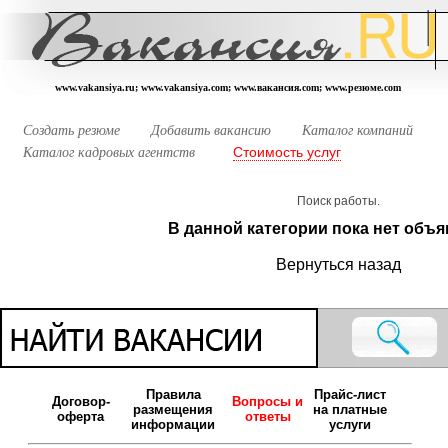
www.vakansiya.ru; www.vakansiya.com; www.вакансия.com; www.резюме.com
Создать резюме
Добавить вакансию
Каталог компаний
Стоимость услуг
Каталог кадровых агентств
Поиск работы.
В данной категории пока нет объя
Вернуться назад
Правила
Прайс-лист
Договор-
Вопросы и
размещения
на платные
оферта
ответы
информации
услуги