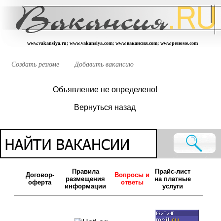
www.vakansiya.ru; www.vakansiya.com; www.вакансия.com; www.резюме.com
Создать резюме
Добавить вакансию
Объявление не определено!
Вернуться назад
Правила
Прайс-лист
Договор-
Вопросы и
размещения
на платные
оферта
ответы
информации
услуги