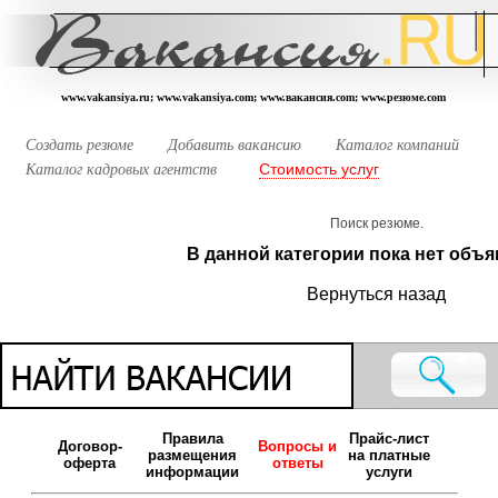
www.vakansiya.ru; www.vakansiya.com; www.вакансия.com; www.резюме.com
Создать резюме
Добавить вакансию
Каталог компаний
Стоимость услуг
Каталог кадровых агентств
Поиск резюме.
В данной категории пока нет объя
Вернуться назад
Правила
Прайс-лист
Договор-
Вопросы и
размещения
на платные
оферта
ответы
информации
услуги