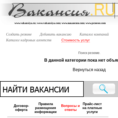
www.vakansiya.ru; www.vakansiya.com; www.вакансия.com; www.резюме.com
Создать резюме
Добавить вакансию
Каталог компаний
Стоимость услуг
Каталог кадровых агентств
Поиск резюме.
В данной категории пока нет объя
Вернуться назад
Правила
Прайс-лист
Договор-
Вопросы и
размещения
на платные
оферта
ответы
информации
услуги