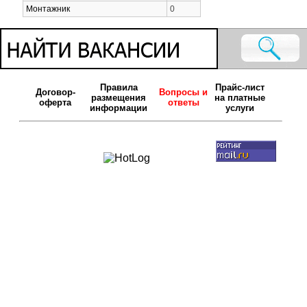
Монтажник
0
Правила
Прайс-лист
Договор-
Вопросы и
размещения
на платные
оферта
ответы
информации
услуги