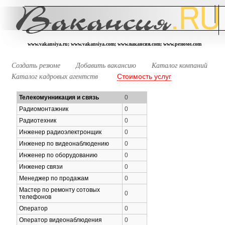
www.vakansiya.ru; www.vakansiya.com; www.вакансия.com; www.резюме.com
Создать резюме
Добавить вакансию
Каталог компаний
Стоимость услуг
Каталог кадровых агентств
Телекомунникация и связь
0
Радиомонтажник
0
Радиотехник
0
Инженер радиоэлектронщик
0
Инженер по видеонаблюдению
0
Инженер по оборудованию
0
Инженер связи
0
Менеджер по продажам
0
Мастер по ремонту сотовых
0
телефонов
Оператор
0
Оператор видеонаблюдения
0