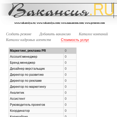
www.vakansiya.ru; www.vakansiya.com; www.вакансия.com; www.резюме.com
Создать резюме
Добавить вакансию
Каталог компаний
Стоимость услуг
Каталог кадровых агентств
Маркетинг, реклама PR
0
Account менеджер
0
Бренд менеджер
0
Дизайнер верстальщик
0
Директор по развитию
0
Директор по рекламе
0
Директор по маркетингу
0
Аналитик
0
Ассистент
0
Руководитель проектов
0
Координатор
0
Копирайтер
0