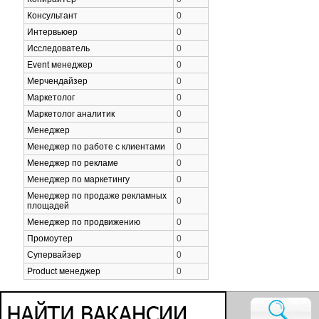
Консультант
0
Интервьюер
0
Исследователь
0
Event менеджер
0
Мерчендайзер
0
Маркетолог
0
Маркетолог аналитик
0
Менеджер
0
Менеджер по работе с клиентами
0
Менеджер по рекламе
0
Менеджер по маркетингу
0
Менеджер по продаже рекламных
0
площадей
Менеджер по продвижению
0
Промоутер
0
Супервайзер
0
Product менеджер
0