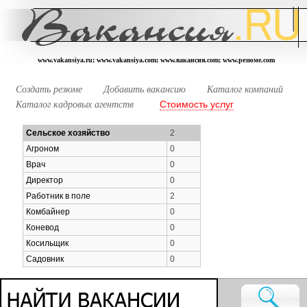
www.vakansiya.ru; www.vakansiya.com; www.вакансия.com; www.резюме.com
Создать резюме
Добавить вакансию
Каталог компаний
Стоимость услуг
Каталог кадровых агентств
Сельское хозяйство
2
Агроном
0
Врач
0
Директор
0
Работник в поле
2
Комбайнер
0
Коневод
0
Косильщик
0
Садовник
0