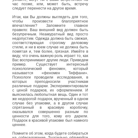
час позже, или, может быть, встречу
следует перенести на другое время.
Итак, как Вы должны выглядеть для того,
чтобы произвести благоприятное
впечатление? Запомните главное
правило: Ваш внешний вид должен быть
безупречным. Неаккуратный вид просто
недопустим. Одежда должна быть свежая,
соответствующая строгому деловому
стилю, и ни в коем случае не должна быть
помятая и, тем более, грязная. Имейте в
виду, что очень важную роль играет то, как
Вас воспринимают другие люди. Приведем
пример. Существует интересный
психологический феномен, который
называется «феномен Тиффани».
Психологи проводили исследования, в
которых преподносили участникам
различные подарки. Экспериментировали
с ценой подарков, их оформлением. И
выяснилась любопытная вещь. Один и тот
же недорогой подарок, врученный в одном
случае без упаковки, а в другом случае
спрятанный в красивую коробочку,
оказывался совершенно разным по
ценности для того, кому его дарили.
Подарок в красивой упаковке был намного
ценнее.
Помните об этом, когда будете собираться
на собеседование. Тщательно обдумайте