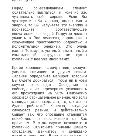
Перед собеседованием следует
обязательно выспаться, и, конечно же,
чувствовать себя хорошо. Если Вы
чувствуете себя хорошо, полны сил и
энергии, то Вы излучаете эту энергию и
производите соответствующее
впечатление на людей. Рекрутер должен
увидеть в Вас человека, заряжающего
окружающее пространство бодростью и
положительной энергией. Это очень
важно. Потому что усталый, вымотанный и
изможденный сотрудник не нужен
компании. У нее уже много таких.
Кроме хорошего самочувствия, следует
уделить внимание и другим вещам.
Заранее определите маршрут, которым
Вы будете добираться, чтобы ни в коем
случае не опоздать. Опоздание на
собеседование перечеркнет успешность
его прохождения на 90%. Неизбежно
сложится отрицательное мнение, что если
кандидат уже опаздывает, то, как же он
будет работать? Конечно, ситуации
случаются разные, и действительно
бывает так, что опоздание становится
неизбежно по независящим от Вас
причинам. В этом случае позвоните в
компанию. Объясните причины Вашего
опоздания, извинитесь и деликатно
узнайте, могут ли с Вами встретиться на