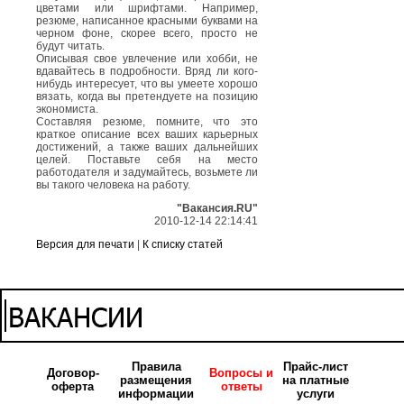
цветами или шрифтами. Например,
резюме, написанное красными буквами на
черном фоне, скорее всего, просто не
будут читать.
Описывая свое увлечение или хобби, не
вдавайтесь в подробности. Вряд ли кого-
нибудь интересует, что вы умеете хорошо
вязать, когда вы претендуете на позицию
экономиста.
Составляя резюме, помните, что это
краткое описание всех ваших карьерных
достижений, а также ваших дальнейших
целей. Поставьте себя на место
работодателя и задумайтесь, возьмете ли
вы такого человека на работу.
"Вакансия.RU"
2010-12-14 22:14:41
Версия для печати
|
К списку статей
Правила
Прайс-лист
Договор-
Вопросы и
размещения
на платные
оферта
ответы
информации
услуги