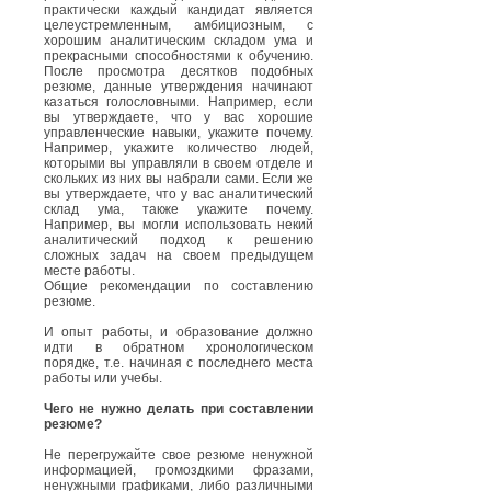
практически каждый кандидат является
целеустремленным, амбициозным, с
хорошим аналитическим складом ума и
прекрасными способностями к обучению.
После просмотра десятков подобных
резюме, данные утверждения начинают
казаться голословными. Например, если
вы утверждаете, что у вас хорошие
управленческие навыки, укажите почему.
Например, укажите количество людей,
которыми вы управляли в своем отделе и
скольких из них вы набрали сами. Если же
вы утверждаете, что у вас аналитический
склад ума, также укажите почему.
Например, вы могли использовать некий
аналитический подход к решению
сложных задач на своем предыдущем
месте работы.
Общие рекомендации по составлению
резюме.
И опыт работы, и образование должно
идти в обратном хронологическом
порядке, т.е. начиная с последнего места
работы или учебы.
Чего не нужно делать при составлении
резюме?
Не перегружайте свое резюме ненужной
информацией, громоздкими фразами,
ненужными графиками, либо различными