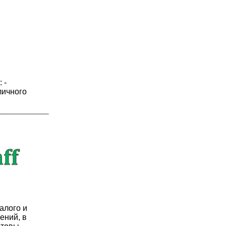
 -
личного
алого и
ений, в