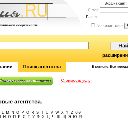
Вход на сайт:
E-mail:
Пароль:
акансия.com; www.резюме.com
Запомнить меня
расширенн
пании
Поиск агентства
В регионе: Все города
Стоимость услуг
Каталог кадровых агентств
вые агентства.
L
M
N
O
P
Q
R
S
T
U
V
W
X
Y
Z
0-9
М
Н
О
П
Р
С
Т
У
Ф
Х
Ц
Ч
Ш
Щ
Э
Ю
Я