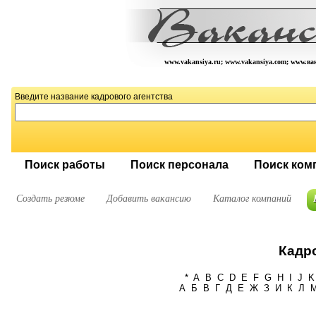
www.vakansiya.ru; www.vakansiya.com; www.в
Введите название кадрового агентства
Поиск работы
Поиск персонала
Поиск ком
Создать резюме
Добавить вакансию
Каталог компаний
Кадро
*
A
B
C
D
E
F
G
H
I
J
K
А
Б
В
Г
Д
Е
Ж
З
И
К
Л